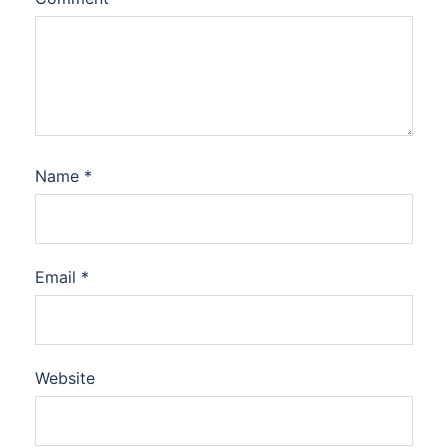
Name
*
Email
*
Website