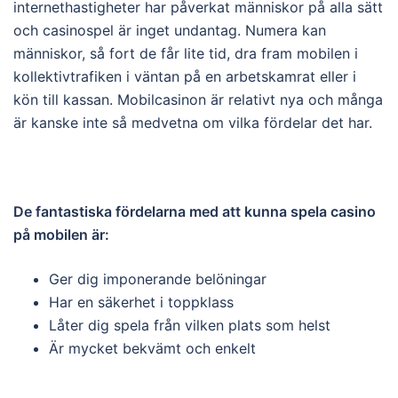
internethastigheter har påverkat människor på alla sätt
och casinospel är inget undantag. Numera kan
människor, så fort de får lite tid, dra fram mobilen i
kollektivtrafiken i väntan på en arbetskamrat eller i
kön till kassan. Mobilcasinon är relativt nya och många
är kanske inte så medvetna om vilka fördelar det har.
De fantastiska fördelarna med att kunna spela casino
på mobilen är:
Ger dig imponerande belöningar
Har en säkerhet i toppklass
Låter dig spela från vilken plats som helst
Är mycket bekvämt och enkelt